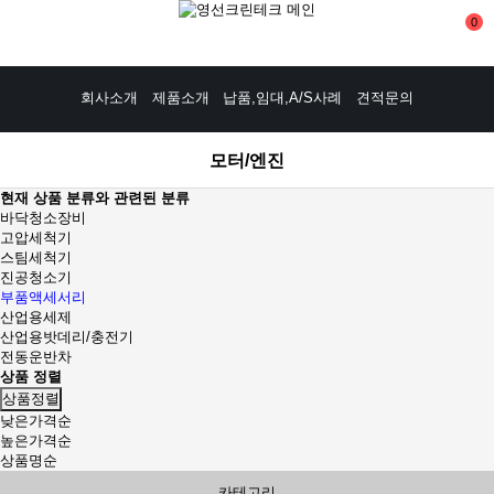
0
회사소개
제품소개
납품,임대,A/S사례
견적문의
모터/엔진
현재 상품 분류와 관련된 분류
바닥청소장비
고압세척기
스팀세척기
진공청소기
부품액세서리
산업용세제
산업용밧데리/충전기
전동운반차
상품 정렬
상품정렬
낮은가격순
높은가격순
상품명순
카테고리