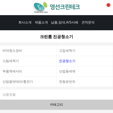
0
회사소개
제품소개
납품,임대,A/S사례
견적문의
크린룸 진공청소기
바닥청소장비
고압세척기
스팀세척기
진공청소기
부품액세서리
산업용세제
산업용밧데리/충전기
전동운반차
상품정렬
카테고리