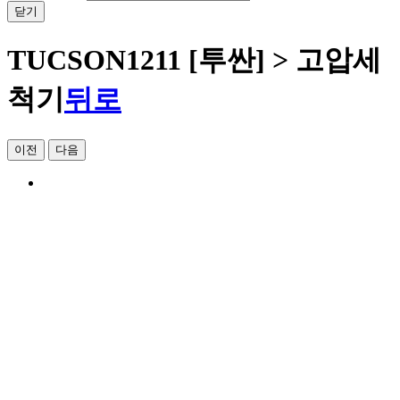
닫기
TUCSON1211 [투싼] > 고압세
척기
뒤로
이전
다음