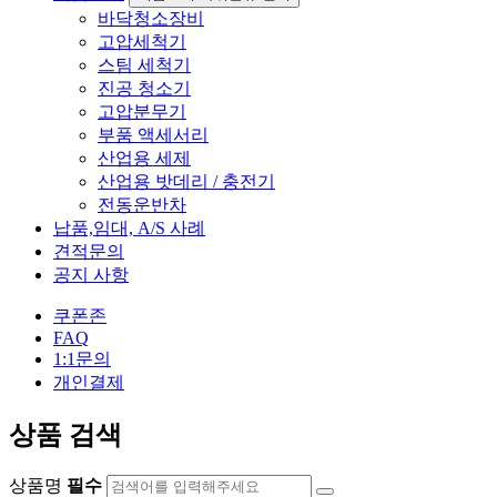
바닥청소장비
고압세척기
스팀 세척기
진공 청소기
고압분무기
부품 액세서리
산업용 세제
산업용 밧데리 / 충전기
전동운반차
납품,임대, A/S 사례
견적문의
공지 사항
쿠폰존
FAQ
1:1문의
개인결제
상품 검색
상품명
필수